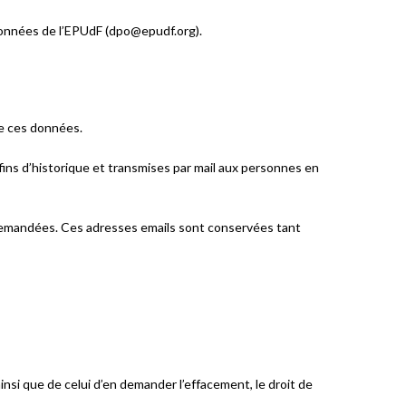
données de l’EPUdF (d
po
@ep
udf.o
rg).
de ces données.
fins d’historique et transmises par mail aux personnes en
s demandées. Ces adresses emails sont conservées tant
nsi que de celui d’en demander l’effacement, le droit de