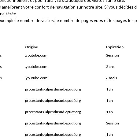
onctionnement et pour l’analyse statistique des visites sur le site.
 améliorent votre confort de navigation sur notre site. Si vous décidez d
r altérée.
emple le nombre de visites, le nombre de pages vues et les pages les pl
Origine
Expiration
es
.youtube.com
Session
es
.youtube.com
2 ans
es
.youtube.com
6 mois
protestants-alpesdusud.epudf.org
1 an
protestants-alpesdusud.epudf.org
1 an
protestants-alpesdusud.epudf.org
1 an
protestants-alpesdusud.epudf.org
Session
protestants-alpesdusud.epudf.org
1 an