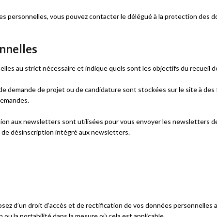
es personnelles, vous pouvez contacter le délégué à la protection des 
nnelles
lles au strict nécessaire et indique quels sont les objectifs du recueil 
de demande de projet ou de candidature sont stockées sur le site à des 
 demandes.
iption aux newsletters sont utilisées pour vous envoyer les newsletter
n de désinscription intégré aux newsletters.
z d’un droit d’accès et de rectification de vos données personnelles ai
n ou la portabilité dans la mesure où cela est applicable.