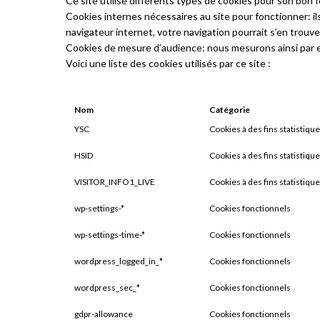
Ce site utilise différents types de cookies pour son bon f
Cookies internes nécessaires au site pour fonctionner: ils
navigateur internet, votre navigation pourrait s’en trouve
Cookies de mesure d’audience: nous mesurons ainsi par ex
Voici une liste des cookies utilisés par ce site :
Nom
Catégorie
YSC
Cookies à des fins statistiqu
HSID
Cookies à des fins statistiqu
VISITOR_INFO1_LIVE
Cookies à des fins statistiqu
wp-settings-*
Cookies fonctionnels
wp-settings-time-*
Cookies fonctionnels
wordpress_logged_in_*
Cookies fonctionnels
wordpress_sec_*
Cookies fonctionnels
gdpr-allowance
Cookies fonctionnels